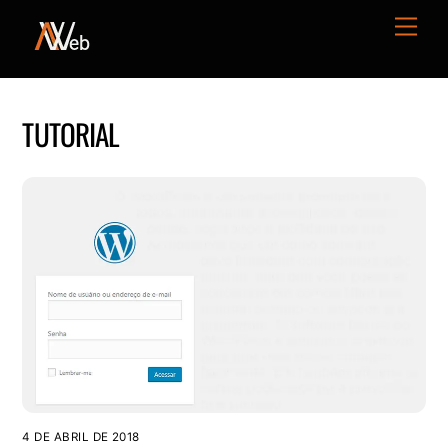
Skip
Back
Men
to
To
content
Top
TUTORIAL
4 DE ABRIL DE 2018