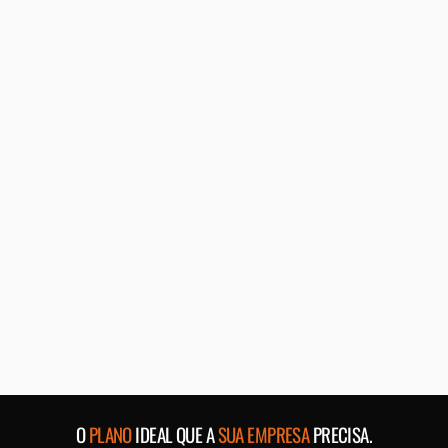
Dr. Gabriel Veber
Urologista Doutor Gabriel Veber
Glenio Ilha
Jardim das Deusas
O
PLANO
IDEAL QUE A
SUA EMPRESA
PRECISA.