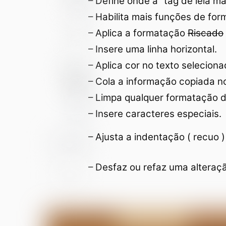
– Define onde a “tag de leia ma
– Habilita mais funções de for
– Aplica a formatação
Riscado
– Insere uma linha horizontal.
– Aplica cor no texto seleciona
– Cola a informação copiada no
– Limpa qualquer formatação d
– Insere caracteres especiais.
– Ajusta a indentação ( recuo )
– Desfaz ou refaz uma alteraç