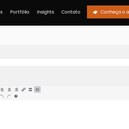
Back
s
Portfólio
Insights
Contato
Conheça o 
To
Top