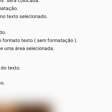
is” será colocada.
matação.
no texto selecionado.
do.
 formato texto ( sem formatação ).
e uma área selecionada.
 do texto.
ão.